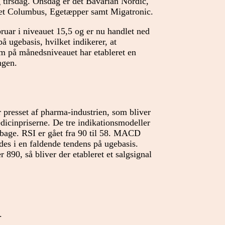
tirsdag. Onsdag er det Bavarian Nordic,
et Columbus, Egetæpper samt Migatronic.
ruar i niveauet 15,5 og er nu handlet ned
på ugebasis, hvilket indikerer, at
m på månedsniveauet har etableret en
ngen.
er presset af pharma-industrien, som bliver
dicinpriserne. De tre indikationsmodeller
ilbage. RSI er gået fra 90 til 58. MACD
des i en faldende tendens på ugebasis.
890, så bliver der etableret et salgsignal
.