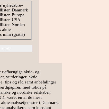
s nyhedsbrev
llisten Danmark
listen Europa
llisten USA
listen Norden
 aktie
 mini (gratis)
r uafhængige aktie- og
r, vurderinger, aktie
e, tips og råd samt anbefalinger
værdipapirer, med fokus på
danske og nordiske selskaber.
0 år været en af de mest
 aktieanalysetjenester i Danmark,
arne analytikere, som konstant