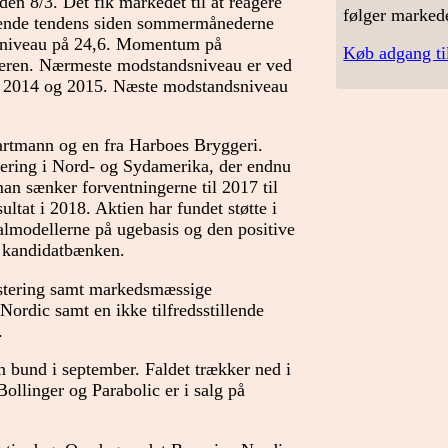
n 8/3. Det fik markedet til at reagere
følger marked
tigende tendens siden sommermånederne
ns niveau på 24,6. Momentum på
Køb adgang ti
meren. Nærmeste modstandsniveau er ved
u i 2014 og 2015. Næste modstandsniveau
artmann og en fra Harboes Bryggeri.
tering i Nord- og Sydamerika, der endnu
man sænker forventningerne til 2017 til
tat i 2018. Aktien har fundet støtte i
nalmodellerne på ugebasis og den positive
å kandidatbænken.
estering samt markedsmæssige
ordic samt en ikke tilfredsstillende
.
en bund i september. Faldet trækker ned i
ollinger og Parabolic er i salg på