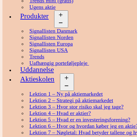
Trends mini (gratis)
Ugens aktie
Produkter
Åbn
menu
Signallisten Danmark
Signallisten Norden
Signallisten Europa
Signallisten USA
Trends
Uafhængig porteføljepleje
Uddannelse
Aktieskolen
Åbn
menu
Lektion 1 – Ny på aktiemarkedet
Lektion 2 – Strategi på aktiemarkedet
Lektion 3 – Hvor stor risiko skal jeg tage?
Lektion 4 – Hvad er aktier?
Lektion 5 – Hvad er en investeringsforening?
Lektion 6 – Hvor og hvordan køber jeg en aktie
Lektion 7 – Nøgletal: Hvad betyder tallene og h