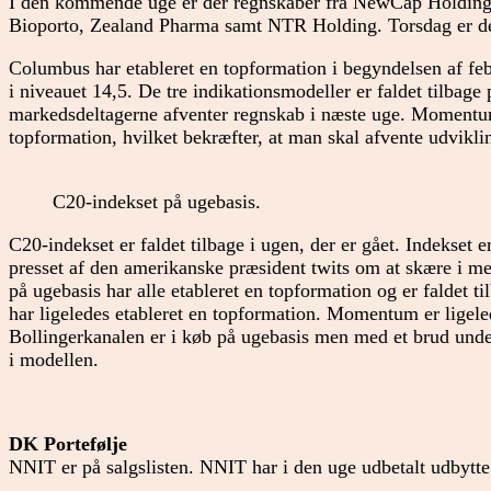
I den kommende uge er der regnskaber fra NewCap Holding 
Bioporto, Zealand Pharma samt NTR Holding. Torsdag er d
Columbus har etableret en topformation i begyndelsen af feb
i niveauet 14,5. De tre indikationsmodeller er faldet tilbage 
markedsdeltagerne afventer regnskab i næste uge. Momentu
topformation, hvilket bekræfter, at man skal afvente udvikli
C20-indekset på ugebasis.
C20-indekset er faldet tilbage i ugen, der er gået. Indekset 
presset af den amerikanske præsident twits om at skære i me
på ugebasis har alle etableret en topformation og er faldet t
har ligeledes etableret en topformation. Momentum er ligele
Bollingerkanalen er i køb på ugebasis men med et brud under 
i modellen.
DK Portefølje
NNIT er på salgslisten. NNIT har i den uge udbetalt udbytte