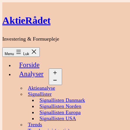
Fortsæt
til
indhold
AktieRådet
Investering & Formuepleje
Menu
Luk
Forside
Analyser
Åbn
menu
Aktieanalyse
Signallister
Signallisten Danmark
Signallisten Norden
Signallisten Europa
Signallisten USA
Trends