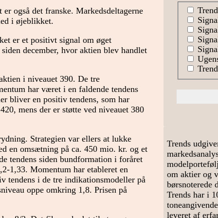
Trend
t er også det franske. Markedsdeltagerne
Signa
ed i øjeblikket.
Signal
Signa
et er et positivt signal om øget
Signal
s siden december, hvor aktien blev handlet
Ugens
Trends
aktien i niveauet 390. De tre
mentum har været i en faldende tendens
er bliver en positiv tendens, som har
420, mens der er støtte ved niveauet 380
ydning. Strategien var ellers at lukke
Trends udgive
ed en omsætning på ca. 450 mio. kr. og et
markedsanalyse
ende tendens siden bundformation i foråret
modelportefølj
 1,2-1,33. Momentum har etableret en
om aktier og 
v tendens i de tre indikationsmodeller på
børsnoterede 
sniveau oppe omkring 1,8. Prisen på
Trends har i 1
toneangivende
leveret af erf