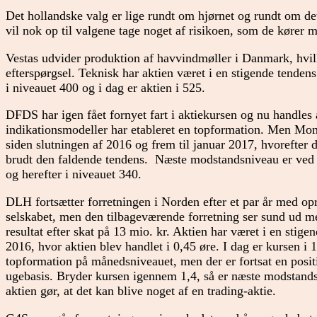
Det hollandske valg er lige rundt om hjørnet og rundt om de
vil nok op til valgene tage noget af risikoen, som de kører m
Vestas udvider produktion af havvindmøller i Danmark, hvilk
efterspørgsel. Teknisk har aktien været i en stigende tenden
i niveauet 400 og i dag er aktien i 525.
DFDS har igen fået fornyet fart i aktiekursen og nu handles 
indikationsmodeller har etableret en topformation. Men Mo
siden slutningen af 2016 og frem til januar 2017, hvorefter d
brudt den faldende tendens. Næste modstandsniveau er ved 
og herefter i niveauet 340.
DLH fortsætter forretningen i Norden efter et par år med opr
selskabet, men den tilbageværende forretning ser sund ud m
resultat efter skat på 13 mio. kr. Aktien har været i en stig
2016, hvor aktien blev handlet i 0,45 øre. I dag er kursen i
topformation på månedsniveauet, men der er fortsat en positi
ugebasis. Bryder kursen igennem 1,4, så er næste modstand
aktien gør, at det kan blive noget af en trading-aktie.