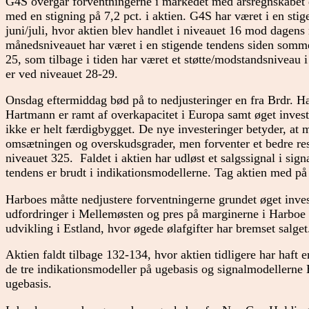
G4S overgår forventningerne i markedet med årsregnskabet de
med en stigning på 7,2 pct. i aktien. G4S har været i en s
juni/juli, hvor aktien blev handlet i niveauet 16 mod dage
månedsniveauet har været i en stigende tendens siden som
25, som tilbage i tiden har været et støtte/modstandsnivea
er ved niveauet 28-29.
Onsdag eftermiddag bød på to nedjusteringer en fra Brdr. H
Hartmann er ramt af overkapacitet i Europa samt øget inves
ikke er helt færdigbygget. De nye investeringer betyder, at 
omsætningen og overskudsgrader, men forventer et bedre resul
niveauet 325. Faldet i aktien har udløst et salgssignal i sig
tendens er brudt i indikationsmodellerne. Tag aktien med p
Harboes måtte nedjustere forventningerne grundet øget inv
udfordringer i Mellemøsten og pres på marginerne i Harboe N
udvikling i Estland, hvor øgede ølafgifter har bremset salget
Aktien faldt tilbage 132-134, hvor aktien tidligere har haft 
de tre indikationsmodeller på ugebasis og signalmodellerne B
ugebasis.