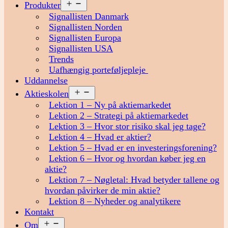
Åbn
Produkter
menu
Signallisten Danmark
Signallisten Norden
Signallisten Europa
Signallisten USA
Trends
Uafhængig porteføljepleje
Uddannelse
Åbn
Aktieskolen
menu
Lektion 1 – Ny på aktiemarkedet
Lektion 2 – Strategi på aktiemarkedet
Lektion 3 – Hvor stor risiko skal jeg tage?
Lektion 4 – Hvad er aktier?
Lektion 5 – Hvad er en investeringsforening?
Lektion 6 – Hvor og hvordan køber jeg en
aktie?
Lektion 7 – Nøgletal: Hvad betyder tallene og
hvordan påvirker de min aktie?
Lektion 8 – Nyheder og analytikere
Kontakt
Åbn
Om