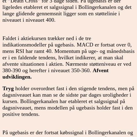
et ”Death Cross” for 3 dage siden. På ugebasis er der
ligeledes etableret et salgssignal i Bollingerkanalen og det
lange glidende gennemsnit ligger som en støttelinie i
niveauet i niveauet 400.
Faldet i aktiekursen trækker ned i de tre
indikationsmodeller på ugebasis. MACD er fortsat over 0,
mens RSI har ramt 40. Momentum på uge- og månedsbasis
er i en faldende tendens, hvilket indikerer, at man skal
afvente situationen i aktien. Nærmeste støtteniveau er ved
380-390 og herefter i niveauet 350-360.
Afvent
udviklingen.
Tryg
holder overordnet fast i den stigende tendens, men på
dagsniveauet kan man se de sidste par dages uroligheder i
kursen. Bollingerkanalen har etableret et salgssignal på
dagsniveauet, mens modellen på ugebasis holder fast i den
positive tendens.
På ugebasis er der fortsat købssignal i Bollingerkanalen og