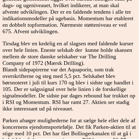
dags- og ugeniveauet, hvilket indikerer, at man skal
afvente udviklingen. Der er en faldende tendens i alle tre
indikationsmodeller på ugebasis. Momentum har etableret
en dobbelt topformation. Nærmeste støtteniveau er ved
675. Afvent udviklingen.
Tirsdag blev en kedelig en af slagsen med faldende kurser
over hele linien. Eneste selskab der kunne holde skansen
mellem de store danske selskaber var The Drilling
Company of 1972 (Mærsk Drilling).
Blandt sidepapirerne var det Aquaporin, som trak
overskrifterne og steg med 5,5 pct. Selskabet blev
børsnoteret i juli til kurs 170 og blev i sidste uge handlet i
105. Der er salgssignal over hele linien i de forskellige
signalmodeller. De sidste par dages rebound har trukket op
i RSI og Momentum. RSI har ramt 27. Aktien ser stadig
ikke interessant ud på niveauet.
Parken afsøger mulighederne for at sælge hele eller dele af
koncernens ejendomsportefølje. Det fik Parken-aktien til at
stige med 10 pct. Det har fået Bollingerkanalen til at gå i