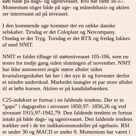
køb både på dags- og ugeniveauet. RSI har ramt 56-57.
Momentum stiger både på uge- og månedsbasis og aktien
ser interessant ud på niveauet.
I den kommende uge kommer der en række danske
selskaber. Tirsdag er det Coloplast og Netcompany.
Onsdag er det Tryg. Torsdag er det RTX og fredag lukkes
af med NNIT.
NNIT er faldet tilbage til støtteniveauet 105-106, som nu
testes for tredje gang siden slutningen af november. NNIT
har ikke annonceret nogle større aftaler siden
kvartalsregnskabet før her i det nye år og forventer derfor
et mindre underskud. Markedet mangler et par store aftaler
til at løfte kursen. Aktien er på kandidatbænken.
C25-indekset er fortsat i en faldende tendens. Der er to
”gaps” i dagsgrafen i niveauet 1850,97- 1856,26 og ved
niveauet 1915,97-1942,79. Den faldende tendens er fortsat
intakt på både dags- og ugeniveauet. Den faldende tendens
trækker ned i de tre indikationsmodeller på ugebasis. RSI
er under 30 og MACD er under 0. Momentum har været i