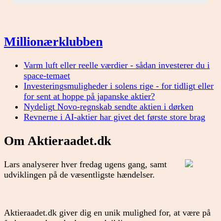
Millionærklubben
Varm luft eller reelle værdier - sådan investerer du i
space-temaet
Investeringsmuligheder i solens rige - for tidligt eller
for sent at hoppe på japanske aktier?
Nydeligt Novo-regnskab sendte aktien i dørken
Revnerne i AI-aktier har givet det første store brag
Om Aktieraadet.dk
Lars analyserer hver fredag ugens gang, samt
udviklingen på de væsentligste hændelser.
Aktieraadet.dk giver dig en unik mulighed for, at være på