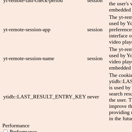
yt-remote-fast-check-period
session
the user's 
embedded 
The yt-rem
used by Yo
yt-remote-session-app
session
preference
interface
video play
The yt-rem
used by Yo
yt-remote-session-name
session
video play
embedded 
The cooki
ytidb::
is used by
search res
ytidb::LAST_RESULT_ENTRY_KEY
never
the user. T
improve th
providing 
in the futu
Performance
Performance