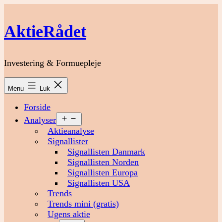
Fortsæt
til
AktieRådet
indhold
Investering & Formuepleje
Menu
Luk
Forside
Åbn
Analyser
menu
Aktieanalyse
Signallister
Signallisten Danmark
Signallisten Norden
Signallisten Europa
Signallisten USA
Trends
Trends mini (gratis)
Ugens aktie