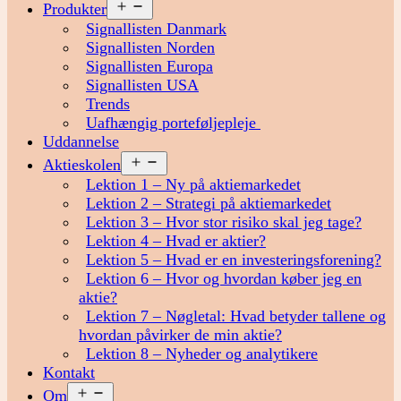
Åbn
Produkter
menu
Signallisten Danmark
Signallisten Norden
Signallisten Europa
Signallisten USA
Trends
Uafhængig porteføljepleje
Uddannelse
Åbn
Aktieskolen
menu
Lektion 1 – Ny på aktiemarkedet
Lektion 2 – Strategi på aktiemarkedet
Lektion 3 – Hvor stor risiko skal jeg tage?
Lektion 4 – Hvad er aktier?
Lektion 5 – Hvad er en investeringsforening?
Lektion 6 – Hvor og hvordan køber jeg en
aktie?
Lektion 7 – Nøgletal: Hvad betyder tallene og
hvordan påvirker de min aktie?
Lektion 8 – Nyheder og analytikere
Kontakt
Åbn
Om