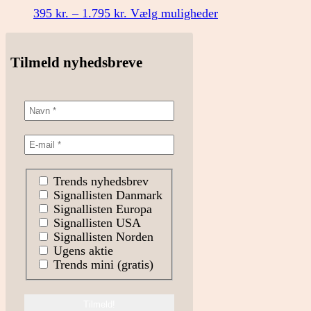
Mulighederne
Prisinterval:
Dette
395
kr.
–
1.795
kr.
Vælg muligheder
kan
395 kr.
vare
vælges
til
har
på
1.795 kr.
flere
Tilmeld nyhedsbreve
varesiden
varianter.
Mulighederne
kan
vælges
på
varesiden
Trends nyhedsbrev
Signallisten Danmark
Signallisten Europa
Signallisten USA
Signallisten Norden
Ugens aktie
Trends mini (gratis)