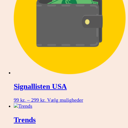
vælges
på
varesiden
Signallisten USA
Prisinterval:
Dette
99
kr.
–
299
kr.
Vælg muligheder
99 kr.
vare
til
har
299 kr.
flere
Trends
varianter.