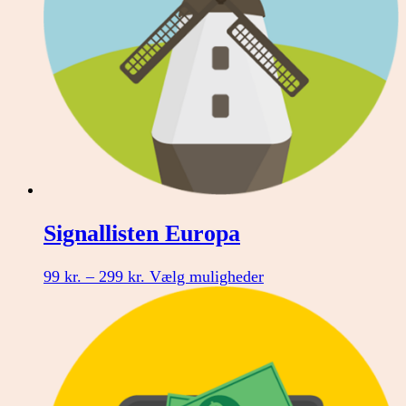
varesiden
Signallisten Europa
Prisinterval:
Dette
99
kr.
–
299
kr.
Vælg muligheder
99 kr.
vare
til
har
299 kr.
flere
varianter.
Mulighederne
kan