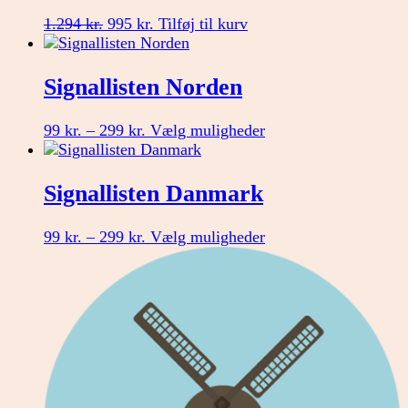
Den
Den
1.294
kr.
995
kr.
Tilføj til kurv
oprindelige
aktuelle
pris
pris
var:
er:
Signallisten Norden
1.294 kr..
995 kr..
Prisinterval:
Dette
99
kr.
–
299
kr.
Vælg muligheder
99 kr.
vare
til
har
299 kr.
flere
Signallisten Danmark
varianter.
Mulighederne
Prisinterval:
Dette
99
kr.
–
299
kr.
Vælg muligheder
kan
99 kr.
vare
vælges
til
har
på
299 kr.
flere
varesiden
varianter.
Mulighederne
kan
vælges
på