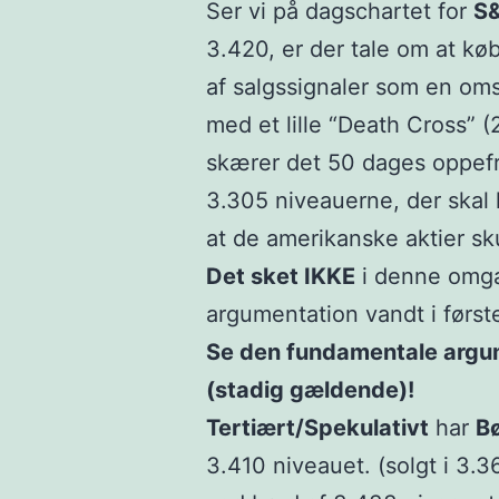
Ser vi på dagschartet for
S
3.420, er der tale om at kø
af salgssignaler som en om
med et lille “Death Cross”
skærer det 50 dages oppefr
3.305 niveauerne, der skal 
at de amerikanske aktier sku
Det sket IKKE
i denne omga
argumentation vandt i først
Se den fundamentale argum
(stadig gældende)!
Tertiært/
Spekulativt
har
B
3.410 niveauet. (solgt i 3.