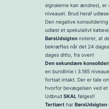
signalerne kan ændres), er 
niveauet. Brud heraf udløser
Den negative konsolidering 
udløst et spekulativt købes
BørsUdsigten
noterer, at de
bekræftes når det 24 dage
dages ditto, fra oven!
Den sekundære konsolider
en bundlinie i 3.185 niveaue
fortsat intakt. Der er tale 
hvorfor bevægelsen ved et b
Udbrud
SKAL
følges!!
Tertiært
har
BørsUdsigten