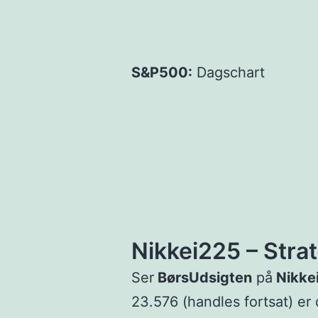
S&P500:
Dagschart
Nikkei225 – Stra
Ser
BørsUdsigten
på
Nikke
23.576 (handles fortsat) er