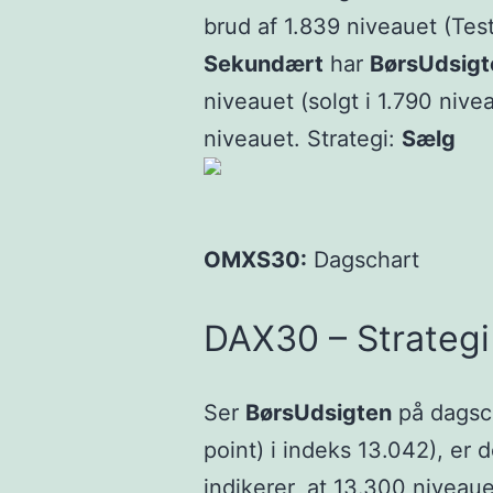
brud af 1.839 niveauet (Tes
Sekundært
har
BørsUdsigt
niveauet (solgt i 1.790 nive
niveauet. Strategi:
Sælg
OMXS30:
Dagschart
DAX30 – Strategi
Ser
BørsUdsigten
på dagsc
point) i indeks 13.042), er 
indikerer, at 13.300 niveaue