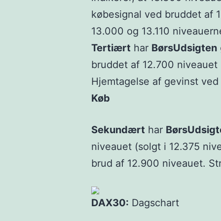
købesignal ved bruddet af 
13.000 og 13.110 niveauerne
Tertiært
har
BørsUdsigten
bruddet af 12.700 niveauet (
Hjemtagelse af gevinst ved 
Køb
Sekundært
har
BørsUdsigt
niveauet (solgt i 12.375 ni
brud af 12.900 niveauet. St
DAX30:
Dagschart