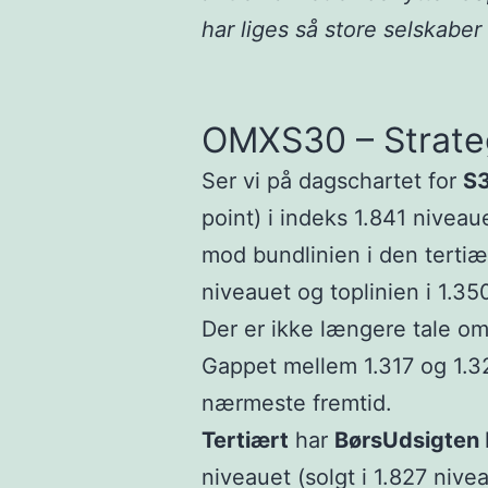
har liges så store selskabe
OMXS30 – Strateg
Ser vi på dagschartet for
S3
point) i indeks 1.841 niveau
mod bundlinien i den terti
niveauet og toplinien i 1.35
Der er ikke længere tale o
Gappet mellem 1.317 og 1.32
nærmeste fremtid.
Tertiært
har
BørsUdsigten
niveauet (solgt i 1.827 nive