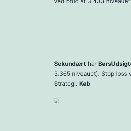
ved brud af 3.433 niveauet.
Sekundært
har
BørsUdsigt
3.365 niveauet). Stop loss 
Strategi:
K
øb