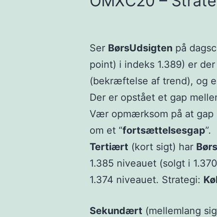
OMXC20 – Strate
Ser
BørsUdsigten
på dagsc
point) i indeks 1.389) er de
(bekræftelse af trend), og 
Der er opstået et gap melle
Vær opmærksom på at gap o
om et “
fortsættelsesgap
”.
Tertiært
(kort sigt) har
Bør
1.385 niveauet (solgt i 1.37
1.374 niveauet. Strategi:
Kø
Sekundært
(mellemlang sig