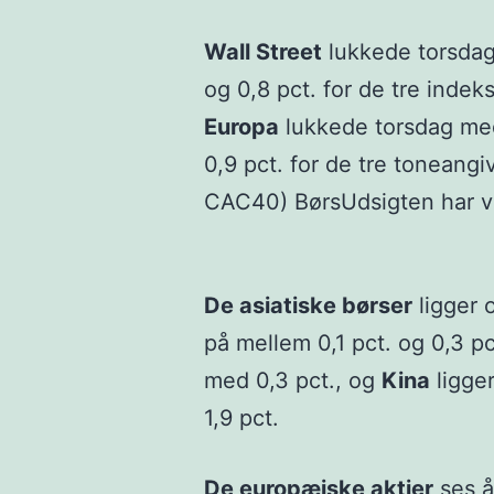
Wall Street
lukkede torsdag
og 0,8 pct. for de tre indek
Europa
lukkede torsdag med
0,9 pct. for de tre tonean
CAC40) BørsUdsigten har va
De asiatiske børser
ligger 
på mellem 0,1 pct. og 0,3 pc
med 0,3 pct., og
Kina
ligge
1,9 pct.
De europæiske aktier
ses å