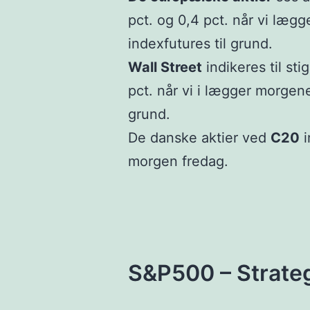
pct. og 0,4 pct. når vi læ
indexfutures til grund.
Wall Street
indikeres til st
pct. når vi i lægger morgen
grund.
De danske aktier ved
C20
i
morgen fredag.
S&P500 – Strate