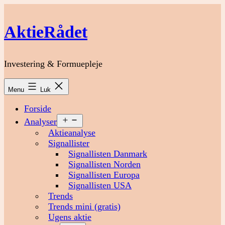
Fortsæt
til
AktieRådet
indhold
Investering & Formuepleje
Menu
Luk
Forside
Åbn
Analyser
menu
Aktieanalyse
Signallister
Signallisten Danmark
Signallisten Norden
Signallisten Europa
Signallisten USA
Trends
Trends mini (gratis)
Ugens aktie