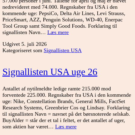
57.000 personer i juni. Tallene for april og maj er blevet
nedrevideret med 74.000. Regnskaber fra USA i den
kommende uge: PepsiCo, Delta Air Lines, Levi Strauss,
PriceSmart, AZZ, Penguin Solutions, WD-40, Enerpac
Tool Group samt Simply Good Foods. Forklaring til
Signallisten
signallisten Navn…
Læs mere
USA
Udgivet
5. juli 2026
uge
Kategoriseret som
Signallisten USA
27
Signallisten USA uge 26
Antallet af nytilmeldte ledige ramte 215.000 mod
forventede 225.000. Regnskaber fra USA i den kommende
uge: Nike, Constellation Brands, General Mills, FactSet
Research Systems, Greenbrier Cos og Lindsay. Forklaring
til signallisten Navn = navnet på det børsnoterede selskab.
BuyAlder = står der et tal i feltet, er det antallet af uger,
Signallisten
som aktien har været…
Læs mere
USA