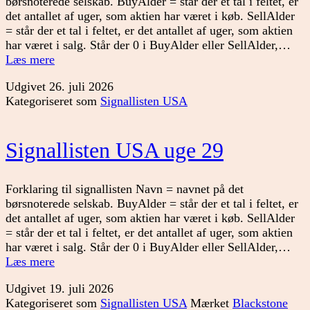
børsnoterede selskab. BuyAlder = står der et tal i feltet, er
det antallet af uger, som aktien har været i køb. SellAlder
= står der et tal i feltet, er det antallet af uger, som aktien
har været i salg. Står der 0 i BuyAlder eller SellAlder,…
Signallisten
Læs mere
USA
Udgivet
26. juli 2026
uge
Kategoriseret som
Signallisten USA
30
Signallisten USA uge 29
Forklaring til signallisten Navn = navnet på det
børsnoterede selskab. BuyAlder = står der et tal i feltet, er
det antallet af uger, som aktien har været i køb. SellAlder
= står der et tal i feltet, er det antallet af uger, som aktien
har været i salg. Står der 0 i BuyAlder eller SellAlder,…
Signallisten
Læs mere
USA
Udgivet
19. juli 2026
uge
Kategoriseret som
Signallisten USA
Mærket
Blackstone
29