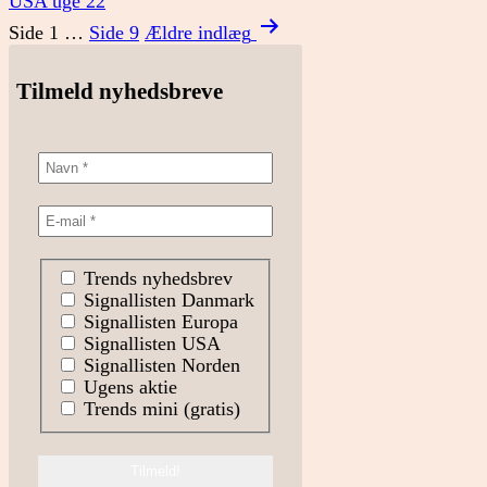
USA uge 22
Indlægsinddeling
Side 1
…
Side 9
Ældre
indlæg
Tilmeld nyhedsbreve
Trends nyhedsbrev
Signallisten Danmark
Signallisten Europa
Signallisten USA
Signallisten Norden
Ugens aktie
Trends mini (gratis)