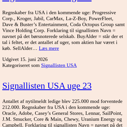
Regnskaber fra USA i den kommende uge: Progressive
Corp., Kroger, Jabil, CarMax, La-Z-Boy, PowerFleet,
Dave & Buster’s Entertainment, Coda Octopus Group samt
Vince Holding Corp. Forklaring til signallisten Navn =
navnet på det børsnoterede selskab. BuyAlder = står der et
tal i feltet, er det antallet af uger, som aktien har været i
Signallisten
køb. SellAlder…
Læs mere
USA
Udgivet
15. juni 2026
uge
Kategoriseret som
Signallisten USA
24
Signallisten USA uge 23
Antallet af nytilmeldt ledige blev 225.000 mod forventede
212.000. Regnskaber fra USA i den kommende uge:
Oracle, Adobe, Casey’s General Stores, Lennar, SailPoint,
J.M. Smucker, Core & Main, Chewy, Uranium Energy og
Campbell. Forklaring til signallisten Navn = navnet på det