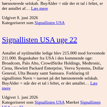
børsnoterede selskab. BuyAlder = står der et tal i feltet, er
Signallisten
det antallet af…
Læs mere
USA
Udgivet
8. juni 2026
uge
Kategoriseret som
Signallisten USA
23
Signallisten USA uge 22
Antallet af nytilmeldte ledige blev 215.000 mod forventede
211.000. Regnskaber fra USA i den kommende uge:
Broadcom, Palo Alto, CrowdStrike Holdings, Medtronic,
Ciena, Hewlett Packard Enterprise, Veeva Systems, Dollar
General, Ulta Beauty samt Samsara. Forklaring til
signallisten Navn = navnet på det børsnoterede selskab.
BuyAlder = står der et tal i feltet, er det antallet…
Læs
Signallisten
mere
USA
Udgivet
1. juni 2026
uge
Kategoriseret som
Signallisten USA
Mærket
Signallisten
22