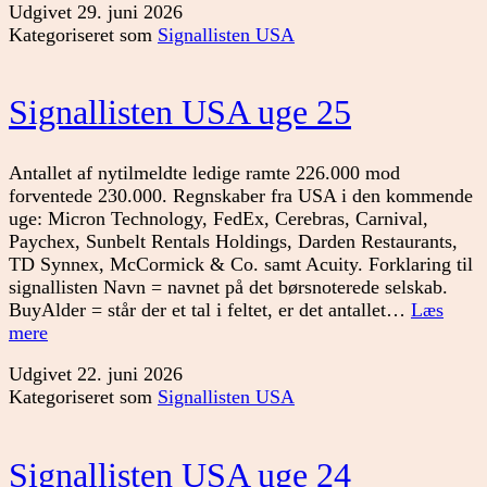
Udgivet
29. juni 2026
uge
Kategoriseret som
Signallisten USA
26
Signallisten USA uge 25
Antallet af nytilmeldte ledige ramte 226.000 mod
forventede 230.000. Regnskaber fra USA i den kommende
uge: Micron Technology, FedEx, Cerebras, Carnival,
Paychex, Sunbelt Rentals Holdings, Darden Restaurants,
TD Synnex, McCormick & Co. samt Acuity. Forklaring til
signallisten Navn = navnet på det børsnoterede selskab.
BuyAlder = står der et tal i feltet, er det antallet…
Læs
Signallisten
mere
USA
Udgivet
22. juni 2026
uge
Kategoriseret som
Signallisten USA
25
Signallisten USA uge 24