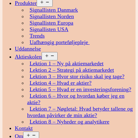
Åbn
Produkter
menu
Signallisten Danmark
Signallisten Norden
Signallisten Europa
Signallisten USA
Trends
Uafhængig porteføljepleje
Uddannelse
Åbn
Aktieskolen
menu
Lektion 1 – Ny på aktiemarkedet
Lektion 2 – Strategi på aktiemarkedet
Lektion 3 – Hvor stor risiko skal jeg tage?
Lektion 4 – Hvad er aktier?
Lektion 5 – Hvad er en investeringsforening?
Lektion 6 – Hvor og hvordan køber jeg en
aktie?
Lektion 7 – Nøgletal: Hvad betyder tallene og
hvordan påvirker de min aktie?
Lektion 8 – Nyheder og analytikere
Kontakt
Åbn
Om