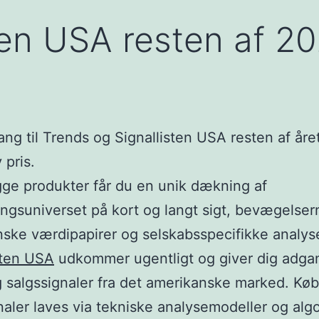
ten USA resten af 2
ng til Trends og Signallisten USA resten af året 
 pris.
ge produkter får du en unik dækning af
ingsuniverset på kort og langt sigt, bevægelser
ske værdipapirer og selskabsspecifikke analyse
sten USA
udkommer ugentligt og giver dig adgan
 salgssignaler fra det amerikanske marked. Kø
naler laves via tekniske analysemodeller og algo