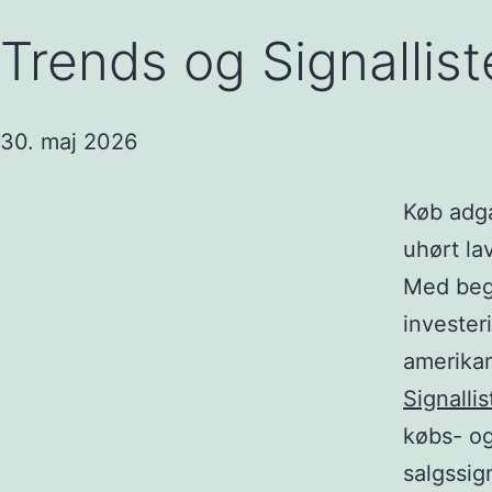
Trends og Signallis
30. maj 2026
Køb adga
uhørt lav
Med beg
invester
amerikan
Signalli
købs- og
salgssig