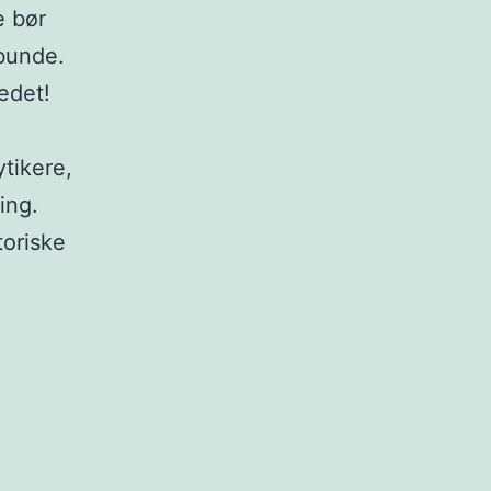
e bør
 bunde.
edet!
ytikere,
ing.
toriske