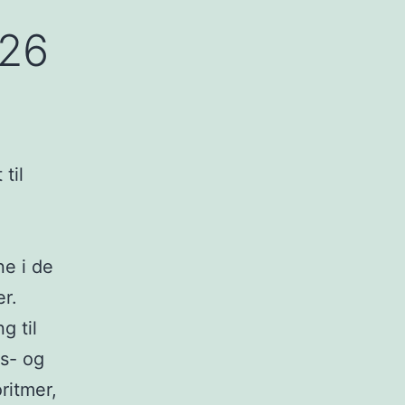
026
til
ne i de
r.
g til
bs- og
ritmer,