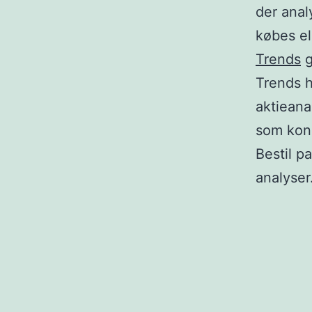
der anal
købes el
Trends
g
Trends h
aktieana
som kons
Bestil p
analyser