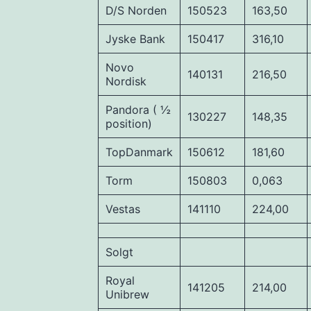
D/S Norden
150523
163,50
Jyske Bank
150417
316,10
Novo
140131
216,50
Nordisk
Pandora ( ½
130227
148,35
position)
TopDanmark
150612
181,60
Torm
150803
0,063
Vestas
141110
224,00
Solgt
Royal
141205
214,00
Unibrew