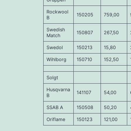
Rockwool
150205
759,00
B
Swedish
150807
267,50
Match
Swedol
150213
15,80
Wihlborg
150710
152,50
Solgt
Husqvarna
141107
54,00
B
SSAB A
150508
50,20
Oriflame
150123
121,00