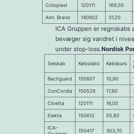
Coloplast
120111
169,50
Alm. Brand
140902
31,20
ICA Gruppen er regnskabs a
bevæger sig vandret i nive
under stop-loss.
Nordisk Por
Selskab
Købsdato
Købskurs
Bactiguard
150807
10,90
ConCordia
150529
17,80
Cloetta
120111
16,00
Elekta
150612
55,60
ICA-
150417
303,70
Gruppen