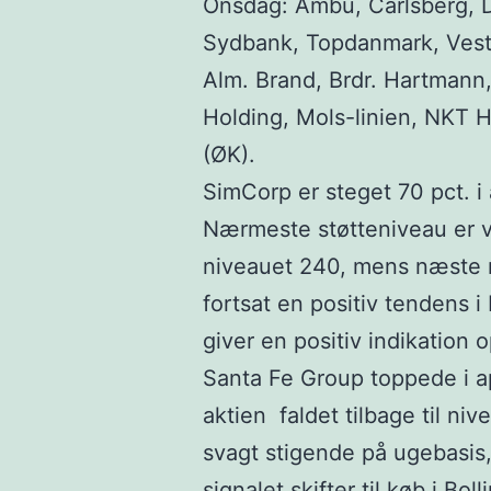
Onsdag: Ambu, Carlsberg, 
Sydbank, Topdanmark, Vesta
Alm. Brand, Brdr. Hartman
Holding, Mols-linien, NKT H
(ØK).
SimCorp er steget 70 pct. i 
Nærmeste støtteniveau er v
niveauet 240, mens næste 
fortsat en positiv tendens 
giver en positiv indikation o
Santa Fe Group toppede i ap
aktien faldet tilbage til n
svagt stigende på ugebasis,
signalet skifter til køb i Bo