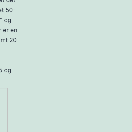
et det
et 50-
” og
r er en
ramt 20
5 og