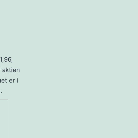
1,96,
r aktien
et er i
.