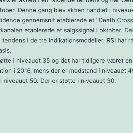
sis er aktien i en faldende tendens og har vær
tober. Denne gang blev aktien handlet i niveau
lidende gennemsnit etablerede et ”Death Cross
rkanalen etablerede et salgssignal i oktober. De
 tendens i de tre indikationsmodeller. RSI har 
sis.
tøtte i niveauet 35 og det har tidligere været en
tion i 2016, mens der er modstand i niveauet 4
 i niveauet 50. Der er støtte i niveauet 30.