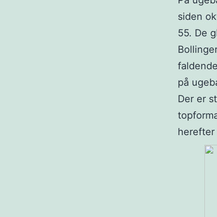
På ugeba
siden ok
55. De g
Bollinge
faldende
på ugeba
Der er s
topforma
herefter